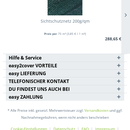
Sichtschutznetz 200g/qm
Preis per
75 m²
(3,85 € / 1 m²)
288,65 €
Hilfe & Service
easy2cover VORTEILE
easy LIEFERUNG
TELEFONISCHER KONTAKT
DU FINDEST UNS AUCH BEI
easy ZAHLUNG
* Alle Preise inkl. gesetzl. Mehrwertsteuer zzgl.
Versandkosten
und ggf.
Nachnahmegebühren, wenn nicht anders beschrieben
Cookie-Einstellungen
Datenschutz
FAQ
Impressum