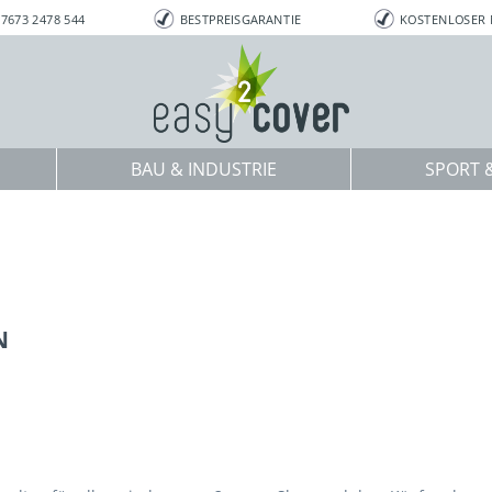
7673 2478 544
BESTPREISGARANTIE
KOSTENLOSER
BAU & INDUSTRIE
SPORT &
N