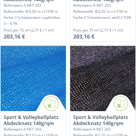
Rollenware A-NET 203
Rollenware A-NET 203
Rollenmaße: B/2,02 m x L/100 m
Rollenmaße: B/2,02 m x L/100 m
Farbe // Schattierwert: saphirblau
Farbe // Schattierwert: weiß // 53%
// ~ 67%
Preis per
75 m²
(2,71 € / 1 m²)
Preis per
75 m²
(2,71 € / 1 m²)
203,16 €
203,16 €
Sport & Volleyballplatz
Sport & Volleyballplatz
Abdecknetz 140g/qm
Abdecknetz 140g/qm
Rollenware A-NET 203
Rollenware A-NET 203
Rollenmaße: B/2,02 m x L/100 m
Rollenmaße: B/2,02 m x L/100 m