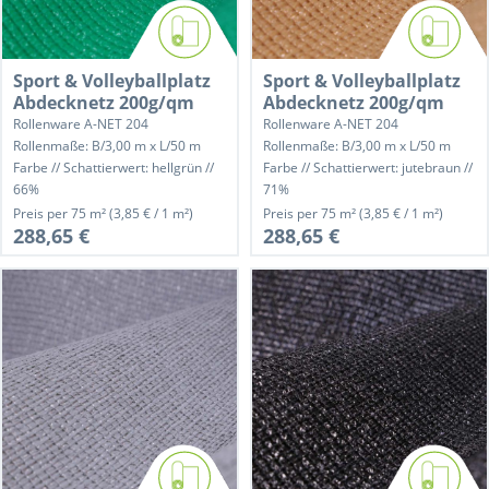
Sport & Volleyballplatz
Sport & Volleyballplatz
Abdecknetz 200g/qm
Abdecknetz 200g/qm
Rollenware A-NET 204
Rollenware A-NET 204
Rollenmaße: B/3,00 m x L/50 m
Rollenmaße: B/3,00 m x L/50 m
Farbe // Schattierwert: hellgrün //
Farbe // Schattierwert: jutebraun //
66%
71%
Preis per
75 m²
(3,85 € / 1 m²)
Preis per
75 m²
(3,85 € / 1 m²)
288,65 €
288,65 €