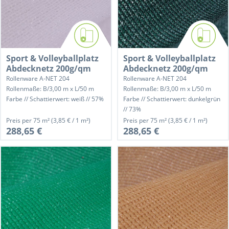
Sport & Volleyballplatz
Sport & Volleyballplatz
Abdecknetz 200g/qm
Abdecknetz 200g/qm
Rollenware A-NET 204
Rollenware A-NET 204
Rollenmaße: B/3,00 m x L/50 m
Rollenmaße: B/3,00 m x L/50 m
Farbe // Schattierwert: weiß // 57%
Farbe // Schattierwert: dunkelgrün
// 73%
Preis per
75 m²
(3,85 € / 1 m²)
Preis per
75 m²
(3,85 € / 1 m²)
288,65 €
288,65 €