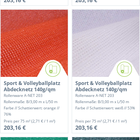
203,16 €
203,16 €
Sport & Volleyballplatz
Sport & Volleyballplatz
Abdecknetz 140g/qm
Abdecknetz 140g/qm
Rollenware A-NET 203
Rollenware A-NET 203
Rollenmaße: B/3,00 m x L/50 m
Rollenmaße: B/3,00 m x L/50 m
Farbe // Schattierwert: orange //
Farbe // Schattierwert: weiß // 53%
76%
Preis per
75 m²
(2,71 € / 1 m²)
Preis per
75 m²
(2,71 € / 1 m²)
203,16 €
203,16 €