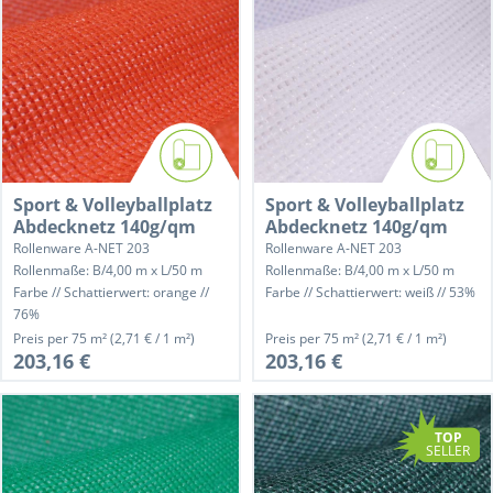
Sport & Volleyballplatz
Sport & Volleyballplatz
Abdecknetz 140g/qm
Abdecknetz 140g/qm
Rollenware A-NET 203
Rollenware A-NET 203
Rollenmaße: B/4,00 m x L/50 m
Rollenmaße: B/4,00 m x L/50 m
Farbe // Schattierwert: orange //
Farbe // Schattierwert: weiß // 53%
76%
Preis per
75 m²
(2,71 € / 1 m²)
Preis per
75 m²
(2,71 € / 1 m²)
203,16 €
203,16 €
TOP
SELLER