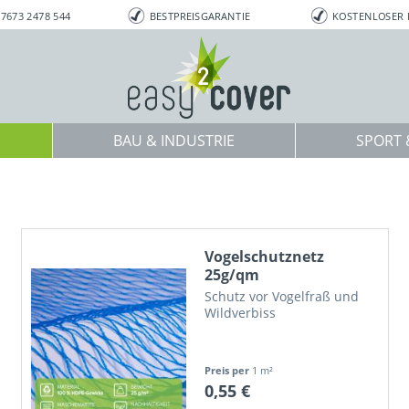
7673 2478 544
BESTPREISGARANTIE
KOSTENLOSER
BAU & INDUSTRIE
SPORT &
Vogelschutznetz
25g/qm
Schutz vor Vogelfraß und
Wildverbiss
Preis per
1 m²
0,55 €