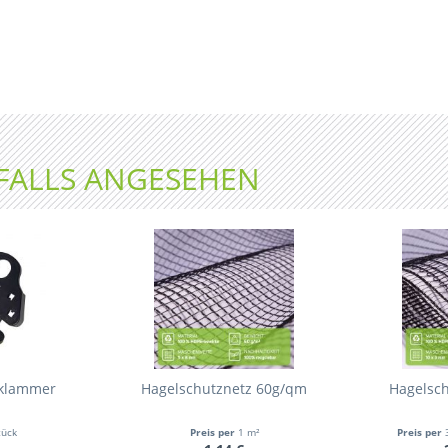
FALLS ANGESEHEN
sklammer
Hagelschutznetz 60g/qm
Hagelsc
tück
Preis per
1 m²
Preis per