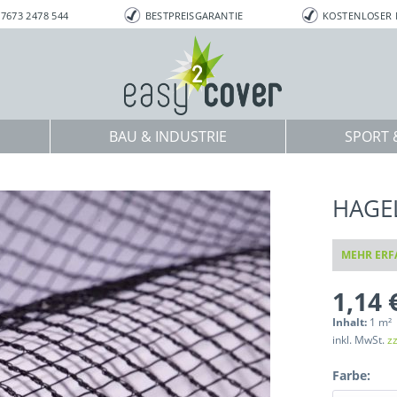
7673 2478 544
BESTPREISGARANTIE
KOSTENLOSER
BAU & INDUSTRIE
SPORT &
HAGE
MEHR ERF
1,14 
Inhalt:
1 m²
inkl. MwSt.
z
Farbe: