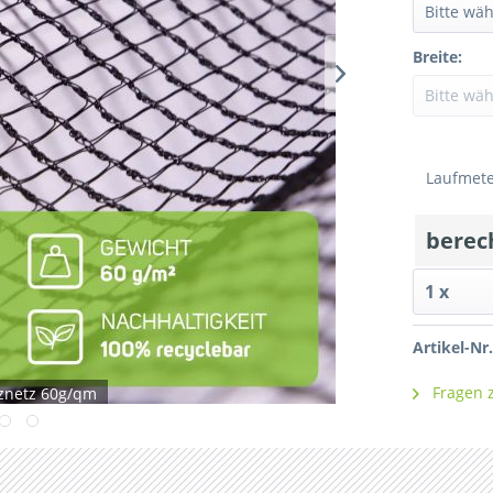
Breite:
Laufmet
berec
Artikel-Nr.
Fragen z
znetz 60g/qm