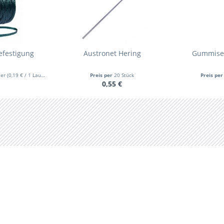
efestigung
Austronet Hering
Gummiseil
ter
(0,19 € / 1 Laufende(r) Meter)
Preis per
20 Stück
Preis pe
0,55 €