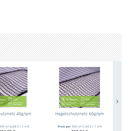
hutznetz 40g/qm
Hagelschutznetz 60g/qm
300 m²
(0,68 € / 1 m²)
Preis per
300 m²
(1,04 € / 1 m²)