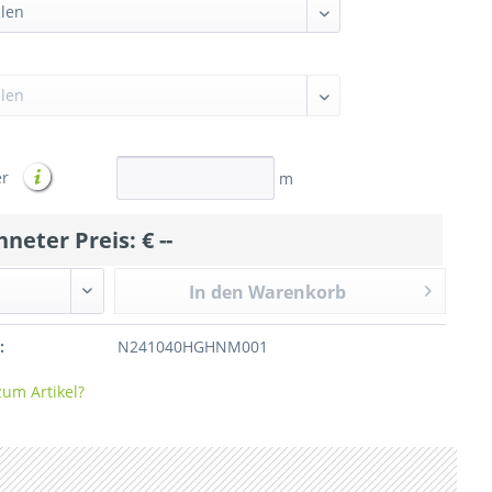
er
m
hneter Preis: €
--
In den Warenkorb
:
N241040HGHNM001
um Artikel?
Hagelschutznetz 60g/qm