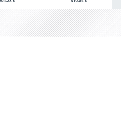
204,28 €
310,84 €