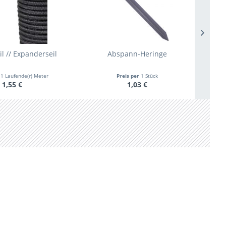
 // Expanderseil
Abspann-Heringe
r
1 Laufende(r) Meter
Preis per
1 Stück
1,55 €
1,03 €