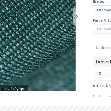
Breite:
Farbe // S
Laufmet
berec
Artikel-Nr.
ngsnetz 140g/qm
Fragen z