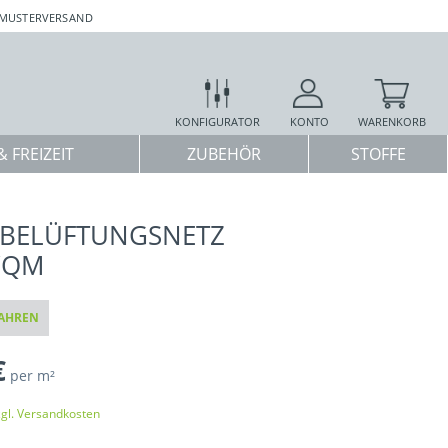
 MUSTERVERSAND
KONFIGURATOR
KONTO
WARENKORB
 FREIZEIT
ZUBEHÖR
STOFFE
LBELÜFTUNGSNETZ
/QM
AHREN
€
per m²
zgl. Versandkosten