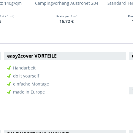
etz 140g/qm
Campingvorhang Austronet 204
Standard Te
1 € / 1 m²)
Preis per
1 m²
Pre
€
15,72 €
easy2cover VORTEILE
Handarbeit
do it yourself
einfache Montage
made in Europe