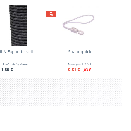
 // Expanderseil
Spannquick
r
1 Laufende(r) Meter
Preis per
1 Stück
1,55 €
0,31 €
1,03 €