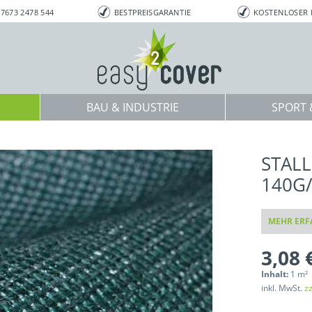
7673 2478 544
BESTPREISGARANTIE
KOSTENLOSER
BAU & INDUSTRIE
SPORT &
STAL
140G
MEHR ERF
3,08 
Inhalt:
1 m²
inkl. MwSt.
z