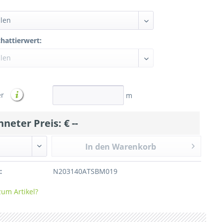
chattierwert:
er
m
hneter Preis: €
--
In den Warenkorb
:
N203140ATSBM019
Stallbelüftungsnetz 140g/qm
um Artikel?