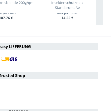
nnisblende 200g/qm
Insektenschutznetz
Sta
Standardmaße
is per
1 Stück
Preis per
1 Stück
107,76 €
14,52 €
easy LIEFERUNG
Trusted Shop