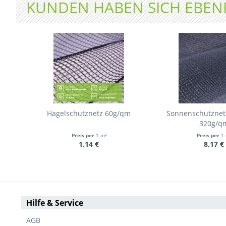
KUNDEN HABEN SICH EBEN
Hagelschutznetz 60g/qm
Sonnenschutznetz
320g/q
Preis per
1 m²
Preis per
1 
1,14 €
8,17 €
Hilfe & Service
AGB