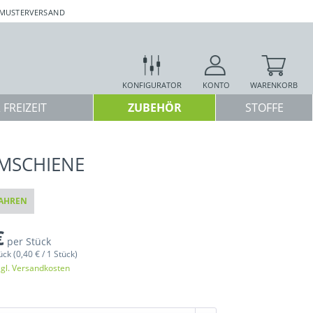
 MUSTERVERSAND
KONFIGURATOR
KONTO
WARENKORB
 FREIZEIT
ZUBEHÖR
STOFFE
MSCHIENE
AHREN
€
per Stück
ück (0,40 € / 1 Stück)
zgl. Versandkosten