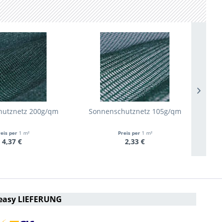
hutznetz 200g/qm
Sonnenschutznetz 105g/qm
S
reis per
1 m²
Preis per
1 m²
4,37 €
2,33 €
easy LIEFERUNG