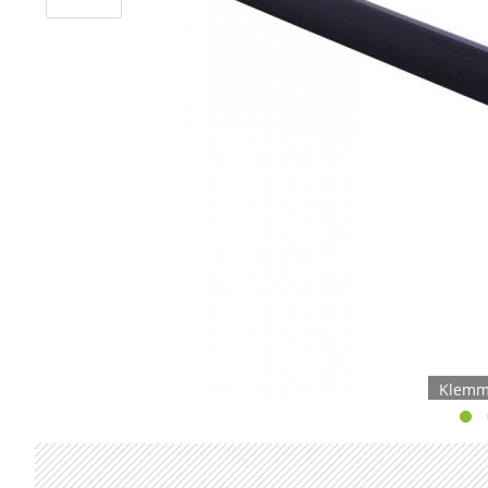
Klemm