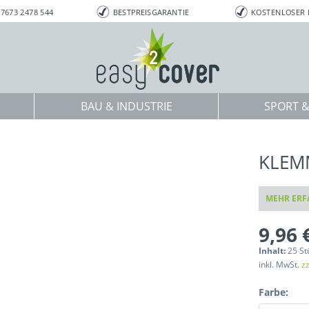
7673 2478 544
BESTPREISGARANTIE
KOSTENLOSER
BAU & INDUSTRIE
SPORT &
KLEM
MEHR ERF
9,96 
Inhalt:
25 St
inkl. MwSt.
z
Farbe: