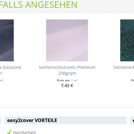
FALLS ANGESEHEN
 Exclusive
Sonnenschutznetz Premium
Sonnensc
m
230g/qm
m²
Preis per
1 m²
P
7,42 €
easy2cover VORTEILE
Handarbeit