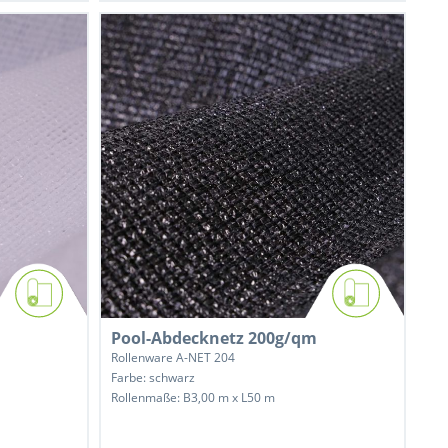
Pool-Abdecknetz 200g/qm
Rollenware A-NET 204
Farbe: schwarz
Rollenmaße: B3,00 m x L50 m