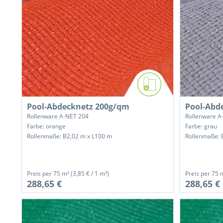
Pool-Abdecknetz 200g/qm
Pool-Abd
Rollenware A-NET 204
Rollenware A
Farbe: orange
Farbe: grau
Rollenmaße: B2,02 m x L100 m
Rollenmaße: 
Preis per
75 m²
(3,85 € / 1 m²)
Preis per
75 
288,65 €
288,65 €