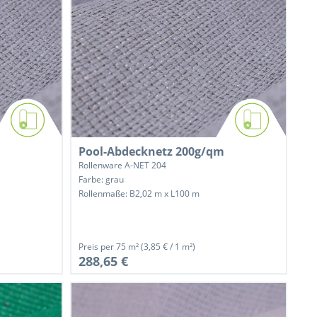
Pool-Abdecknetz 200g/qm
Rollenware A-NET 204
Farbe: grau
Rollenmaße: B2,02 m x L100 m
Preis per
75 m²
(3,85 € / 1 m²)
288,65 €