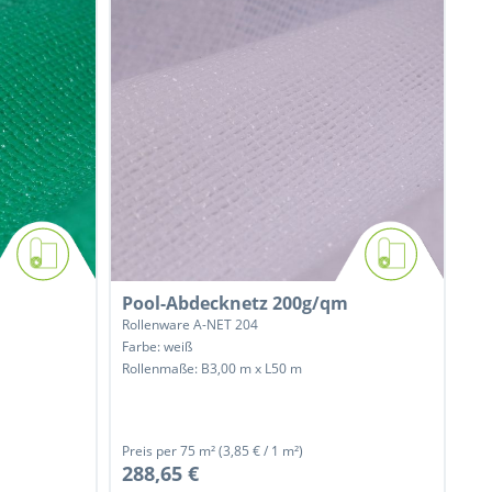
Pool-Abdecknetz 200g/qm
Rollenware A-NET 204
Farbe: weiß
Rollenmaße: B3,00 m x L50 m
Preis per
75 m²
(3,85 € / 1 m²)
288,65 €