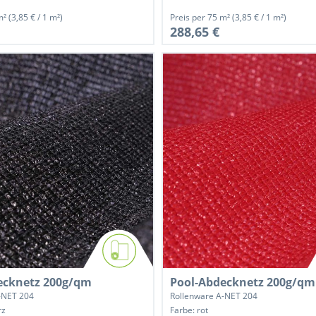
m²
(3,85 € / 1 m²)
Preis per
75 m²
(3,85 € / 1 m²)
288,65 €
ecknetz 200g/qm
Pool-Abdecknetz 200g/qm
-NET 204
Rollenware A-NET 204
rz
Farbe: rot