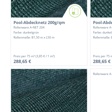
Pool-Abdecknetz 200g/qm
Pool-Abd
Rollenware A-NET 204
Rollenware A
Farbe: dunkelgrün
Farbe: dunke
Rollenmaße: B1,50 m x L50 m
Rollenmaße: 
Preis per
75 m²
(3,85 € / 1 m²)
Preis per
75 
288,65 €
288,65 €
Rollenware A