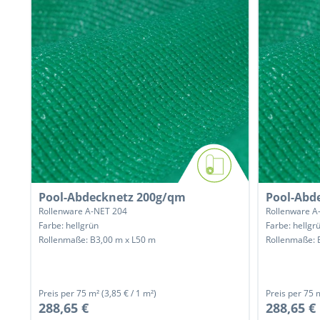
Pool-Abdecknetz 200g/qm
Pool-Abd
Rollenware A-NET 204
Rollenware A
Farbe: hellgrün
Farbe: hellgr
Rollenmaße: B3,00 m x L50 m
Rollenmaße: 
Preis per
75 m²
(3,85 € / 1 m²)
Preis per
75 
288,65 €
288,65 €