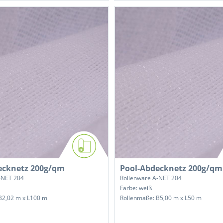
ecknetz 200g/qm
Pool-Abdecknetz 200g/qm
-NET 204
Rollenware A-NET 204
Farbe: weiß
B2,02 m x L100 m
Rollenmaße: B5,00 m x L50 m