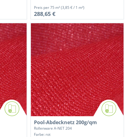
Preis per
75 m²
(3,85 € / 1 m²)
288,65 €
Pool-Abdecknetz 200g/qm
Rollenware A-NET 204
Farbe: rot