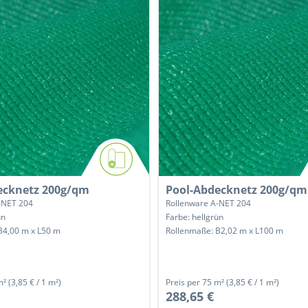
ecknetz 200g/qm
Pool-Abdecknetz 200g/qm
-NET 204
Rollenware A-NET 204
ün
Farbe: hellgrün
B4,00 m x L50 m
Rollenmaße: B2,02 m x L100 m
m²
(3,85 € / 1 m²)
Preis per
75 m²
(3,85 € / 1 m²)
288,65 €