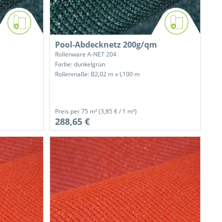
Pool-Abdecknetz 200g/qm
Rollenware A-NET 204
Farbe: dunkelgrün
Rollenmaße: B2,02 m x L100 m
Preis per
75 m²
(3,85 € / 1 m²)
288,65 €