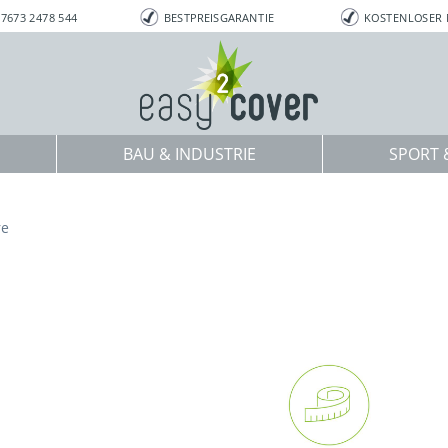
7673 2478 544
BESTPREISGARANTIE
KOSTENLOSER
BAU & INDUSTRIE
SPORT &
re