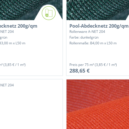
ecknetz 200g/qm
Pool-Abdecknetz 200g/qm
-NET 204
Rollenware A-NET 204
lgrün
Farbe: dunkelgrün
B3,00 m x L50 m
Rollenmaße: B4,00 m x L50 m
m²
(3,85 € / 1 m²)
Preis per
75 m²
(3,85 € / 1 m²)
288,65 €
-NET 204