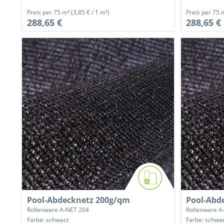
Preis per
75 m²
(3,85 € / 1 m²)
Preis per
75 
288,65 €
288,65 €
Pool-Abdecknetz 200g/qm
Pool-Abd
Rollenware A-NET 204
Rollenware A
Farbe: schwarz
Farbe: schwa