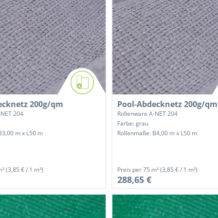
ecknetz 200g/qm
Pool-Abdecknetz 200g/qm
-NET 204
Rollenware A-NET 204
Farbe: grau
B3,00 m x L50 m
Rollenmaße: B4,00 m x L50 m
m²
(3,85 € / 1 m²)
Preis per
75 m²
(3,85 € / 1 m²)
288,65 €