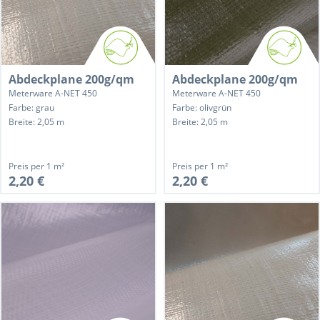
Abdeckplane 200g/qm
Abdeckplane 200g/qm
Meterware A-NET 450
Meterware A-NET 450
Farbe: grau
Farbe: olivgrün
Breite: 2,05 m
Breite: 2,05 m
Preis per
1 m²
Preis per
1 m²
2,20 €
2,20 €