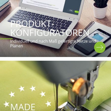
PRODUKT-
KONFIGURATOREN
Individuell und nach Maß gefertigte Netze und 
Planen
MADE