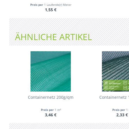
Preis per
1 Laufende(r) Meter
1,55 €
ÄHNLICHE ARTIKEL
Containernetz 200g/qm
Containernetz
Preis per
1 m²
Preis per
1 
3,46 €
2,33 €