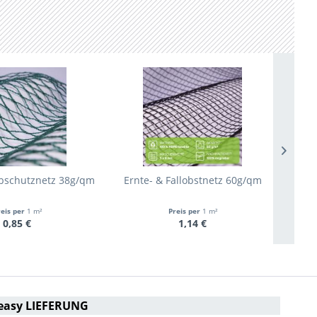
ubschutznetz 38g/qm
Ernte- & Fallobstnetz 60g/qm
reis per
1 m²
Preis per
1 m²
0,85 €
1,14 €
easy LIEFERUNG