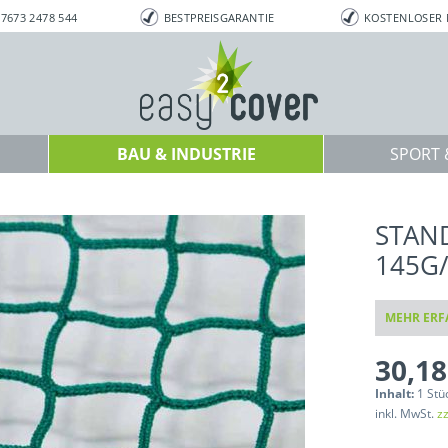
7673 2478 544
BESTPREISGARANTIE
KOSTENLOSER
BAU & INDUSTRIE
SPORT &
STAN
145G
MEHR ERF
30,18
Inhalt:
1 Stü
inkl. MwSt.
z