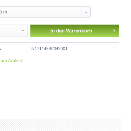
In den
Warenkorb
:
N171145BICNS001
um Artikel?
Standard Containernetz 145g/qm