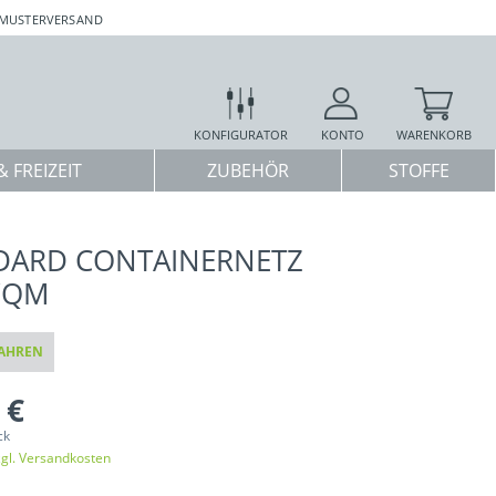
 MUSTERVERSAND
KONFIGURATOR
KONTO
WARENKORB
 FREIZEIT
ZUBEHÖR
STOFFE
DARD CONTAINERNETZ
/QM
AHREN
 €
ck
zgl. Versandkosten