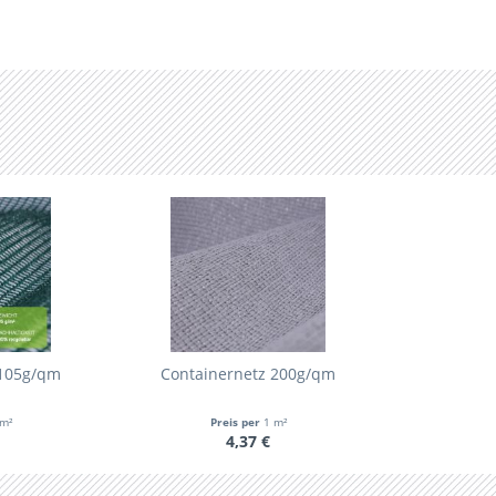
 105g/qm
Containernetz 200g/qm
m²
Preis per
1 m²
4,37 €