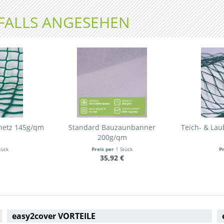
FALLS ANGESEHEN
netz 145g/qm
Standard Bauzaunbanner
Teich- & La
200g/qm
tück
Preis per
1 Stück
P
35,92 €
easy2cover VORTEILE