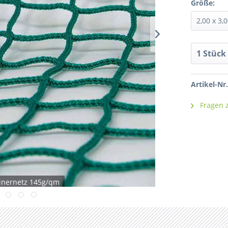
Größe:
Artikel-Nr.
Fragen z
inernetz 145g/qm